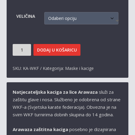
VELIČINA
NATJECATELJSKA
DODAJ U KOŠARICU
KACIGA
ZA
LICE
SKU:
KA-WKF
Kategorija:
Maske i kacige
ARAWAZA
WKF
APPROVED
Natjecateljska kaciga za lice Arawaza
služi za
KOLIČINA
zaštitu glave i nosa. Službeno je odobrena od strane
WKF-a (Svjetska karate federacija). Obvezna je na
svim WKF turnirima dobnih skupina do 14 godina.
Arawaza zaštitna kaciga
posebno je dizajnirana