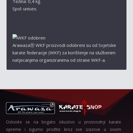
Težina: 0,4 kg.
Spol: unisex.
Arawaza
Ⓡ
WKF proizvodi odobreni su od Svjetske
karate federacije (WKF) za korištenje na službenim
natjecanjima organiziranima od strane WKF-a.
Oslonite se na bogato iskustvo u proizvodnji karate
opreme i sigurno prođite kroz sve izazove u ovom