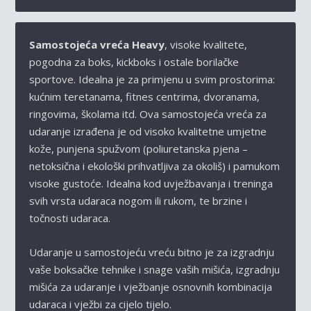
KOLIČINA
Samostojeća vreća Heavy
, visoke kvalitete,
pogodna za boks, kickboks i ostale borilačke
sportove. Idealna je za primjenu u svim prostorima:
kućnim teretanama, fitnes centrima, dvoranama,
ringovima, školama itd. Ova samostojeća vreća za
udaranje izrađena je od visoko kvalitetne umjetne
kože, punjena spužvom (poliuretanska pjena –
netoksična i ekološki prihvatljiva za okoliš) i pamukom
visoke gustoće. Idealna kod uvježbavanja i treninga
svih vrsta udaraca nogom ili rukom, te brzine i
točnosti udaraca.
Udaranje u samostojeću vreću bitno je za izgradnju
vaše boksačke tehnike i snage vaših mišića, izgradnju
mišića za udaranje i vježbanje osnovnih kombinacija
udaraca i vježbi za cijelo tijelo.