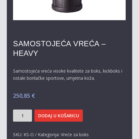
SAMOSTOJEĆA VREĆA –
HEAVY
Samostojeća vreća visoke kvalitete za boks, kickboks i
ostale borilačke sportove, umjetna koža.
250,85
€
SAMOSTOJEĆA
DODAJ U KOŠARICU
VREĆA
-
HEAVY
SKU:
KS-O
Kategorija:
Vreće za boks