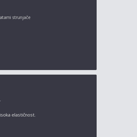
atami strunjače
…
visoka elastičnost.