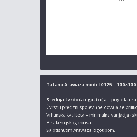
Tatami Arawaza model 0125 – 100×100 
Srednja tvrdoća i gustoća
– pogodan za k
Čvrsti i precizni spojevi (ne odvaja se prili
Vrhunska kvaliteta – minimalna varijacija (sku
Bez kemijskog mirisa.
Sa otisnutim Arawaza logotipom.