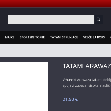
SEARCH BUTTON
Search
for:
MAJICE
SPORTSKE TORBE
TATAMI STRUNJAČE
VREĆE ZA BOKS
TATAMI ARAWAZA
Vrhunski Arawaza tatami debljin
spojevi zubaca, visoka elasti
21,90
€