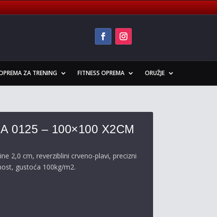
OPREMA ZA TRENING
FITNESS OPREMA
ORUŽJE
 0125 – 100×100 X2CM
e 2,0 cm, reverziblini crveno-plavi, precizni
čnost, gustoća 100kg/m2.