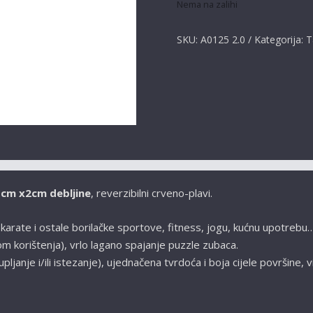
Nema na zalihi
SKU:
A0125 2.0
Kategorija:
T
cm x2cm debljine
, reverzibilni crveno-plavi.
arate i ostale borilačke sportove, fitness, jogu, kućnu upotrebu
kom korištenja), vrlo lagano spajanje puzzle zubaca.
pljanje i/ili istezanje), ujednačena tvrdoća i boja cijele površine, 