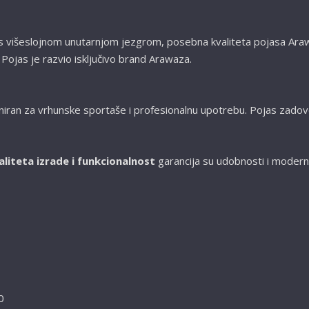
a s višeslojnom unutarnjom jezgrom, posebna kvaliteta pojasa
Ara
ojas je razvio isključivo brand Arawaza.
niran za vrhunske sportaše i profesionalnu upotrebu. Pojas zadovol
aliteta izrade i funkcionalnost
garancija su udobnosti i modern
0