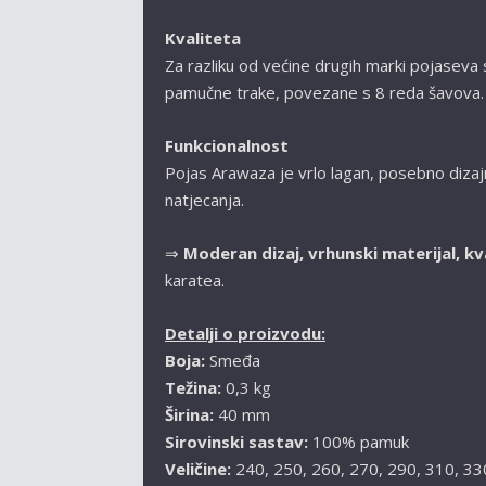
Kvaliteta
Za razliku od većine drugih marki pojasev
pamučne trake, povezane s 8 reda šavova. P
Funkcionalnost
Pojas Arawaza
je vrlo lagan, posebno dizaj
natjecanja.
⇒
Moderan dizaj, vrhunski materijal, kv
karatea.
Detalji o proizvodu:
Boja:
Smeđa
Težina:
0,3 kg
Širina:
40 mm
Sirovinski sastav:
100% pamuk
Veličine:
240, 250, 260, 270, 290, 310, 33