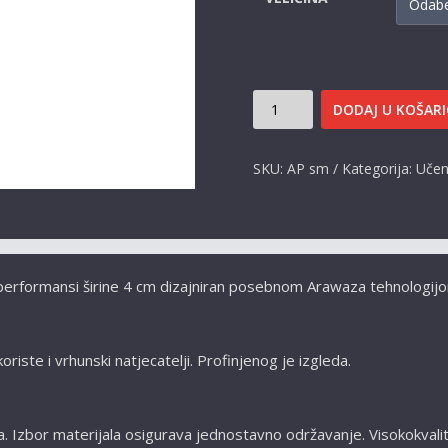
SMEĐI
DODAJ U KOŠAR
POJAS
ARAWAZA
SKU:
AP sm
Kategorija:
Učen
KOLIČINA
performansi širine 4 cm dizajniran
posebnom Arawaza tehnologijo
koriste i vrhunski natjecatelji. Profinjenog je izgleda.
 Izbor materijala osigurava jednostavno održavanje. Visokokvalit