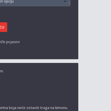
ICU
ički pojasevi
m.
etna boja neće ostaviti traga na kimonu.