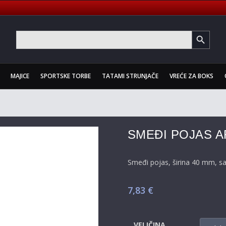
SEARCH BUTTON
Search
for:
MAJICE
SPORTSKE TORBE
TATAMI STRUNJAČE
VREĆE ZA BOKS
SMEĐI POJAS 
Smeđi pojas, širina 40 mm, s
7,83
€
VELIČINA