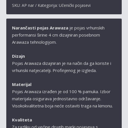
KOLIČINA
SKU:
AP nar
Kategorija:
Učenički pojasevi
Narančasti pojas Arawaza
je pojas vrhunskih
performansi širine 4 cm dizajniran
posebnom
Arawaza tehnologijom.
Dizajn
Pojas Arawaza
dizajniran je na način da ga koriste i
vrhunski natjecatelji. Profinjenog je izgleda.
Materijal
Pojas Arawaza
izrađen je od 100 % pamuka. Izbor
materijala osigurava jednostavno održavanje.
Visokokvalitetna boja neće ostaviti traga na kimonu.
Kvaliteta
Za razliku od većine drugih marki pojaseva s