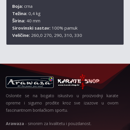
Boja:
crna
Težina:
0,4 kg
Širina:
40 mm
Sirovinski sastav:
100% pamuk
Veličine:
260,0 270, 290, 310, 330
Oslonite se na bogato iskustvo u proizvodnji karate
opreme i sigurno prođite kroz sve izazove u ovom
fascinantnom borilačkom sportu.
Arawaza
- sinonim za kvalitetu i pouzdanost.