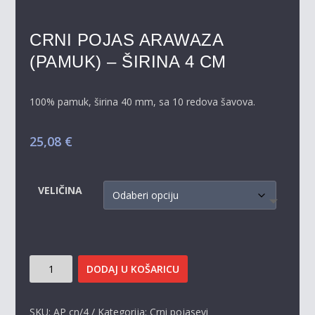
CRNI POJAS ARAWAZA
(PAMUK) – ŠIRINA 4 CM
100% pamuk, širina 40 mm, sa 10 redova šavova.
25,08
€
VELIČINA
CRNI
DODAJ U KOŠARICU
POJAS
ARAWAZA
(PAMUK)
SKU:
AP cn/4
Kategorija:
Crni pojasevi