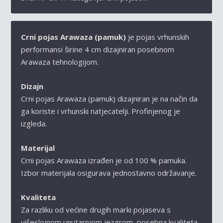
-
ŠIRINA
4
Crni pojas Arawaza (pamuk)
je pojas vrhunskih
CM
performansi širine 4 cm dizajniran
posebnom
KOLIČINA
Arawaza tehnologijom.
Dizajn
Crni pojas Arawaza (pamuk)
dizajniran je na način da
ga koriste i vrhunski natjecatelji. Profinjenog je
izgleda.
Materijal
Crni pojas Arawaza
izrađen je od 100 % pamuka.
Izbor materijala osigurava jednostavno održavanje.
Kvaliteta
Za razliku od većine drugih marki pojaseva s
višeslojnom unutarnjom jezgrom, posebna kvaliteta