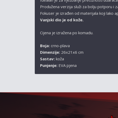
Idealan je za vježbanje preciznosti udaraca 
Produžena verzija služi za bolju potporu i z
Fokuser je izrađen od materijala koji lako ap
Vanjski dio je od kože.
Cijena je izražena po komadu.
Boja:
crno-plava
Dimenzije:
26x21x6 cm
Sastav:
koža
Punjenje:
EVA pjena