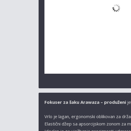
Fokuser za šaku
Arawaza – produženi
je
Vrlo je lagan, ergonomski oblikovan za držan
Elastični džep sa apsorcijskom zonom za mirn