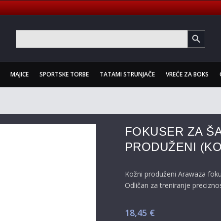
SEARCH BUTTON
Search
for:
MAJICE
SPORTSKE TORBE
TATAMI STRUNJAČE
VREĆE ZA BOKS
FOKUSER ZA Š
PRODUŽENI (KO
Kožni produženi Arawaza foku
Odličan za treniranje precizn
18,45
€