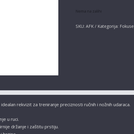
Nema na zalihi
SKU:
AFK
Kategorija:
Fokuser
 idealan rekvizit za treniranje preciznosti ručnih i nožnih udaraca.
je u ruci.
ije držanje i zaštitu prstiju.